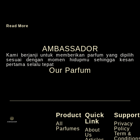
Parfum Premium Deep Red Cocok untuk
Wanita Elegan
Read More
AMBASSADOR
Kami berjanji untuk memberikan parfum yang dipilih
sesuai dengan momen hidupmu sehingga kesan
pertama selalu tepat
Our Parfum
Product
Quick
Suppor
Link
All
Privacy
Parfumes
Policy
About
Term &
Us
Condition
Articles