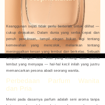
Keanggunan sejati tidak perlu berteriak untuk dilihat —
cukup dirasakan. Dalam dunia yang serba cepat dan
penuh pencitraan, tampil elegan bukan lagi tentang
kemewahan yang mencolok, melainkan tentang
meninggalkan kesan yang lembut dan berkelas. Sebuah
senyum hangat, tutur kata yang tenang, atau aroma
lembut yang menyapa — hal-hal kecil inilah yang justru
memancarkan pesona abadi seorang wanita.
Perbedaan Parfum Wanita
dan Pria
Meski pada dasarnya parfum adalah seni aroma tanpa