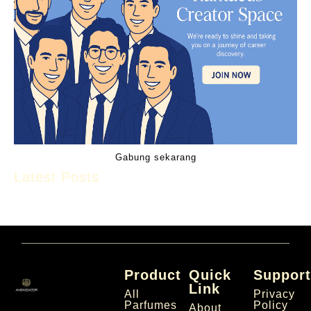
Gabung sekarang
Latest Posts
Product
Quick
Suppor
Link
All
Privacy
Parfumes
Policy
About