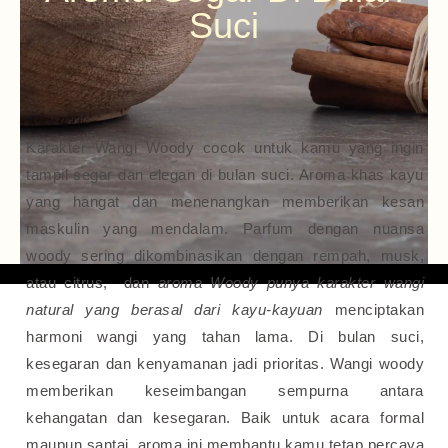
Suci
Karakter Wangi Woody cocok untuk kamu yang ingin
tampil segar dan elegan di bulan suci. Aroma khas kayu
yang hangat dan menenangkan memberikan kesan
maskulin yang mendalam. Parfum dengan nuansa
woody sering dikombinasikan dengan rempah, musk,
atau citrus, dan
aroma Woody punya karakter wangi
natural yang berasal dari kayu-kayuan
menciptakan
harmoni wangi yang tahan lama.
Di bulan suci,
kesegaran dan kenyamanan jadi prioritas. Wangi woody
memberikan keseimbangan sempurna antara
kehangatan dan kesegaran. Baik untuk acara formal
maupun santai, aroma ini membantu kamu tetap percaya