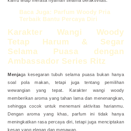
kamu tetap merasa nyaman selama beraktivitas.
Baca Juga:
Parfum Woody Pria
Terbaik Bantu Percaya Diri
Karakter Wangi Woody
Tetap Harum & Segar
Selama Puasa dengan
Ambassador Series Ritz
Menja
ga kesegaran tubuh selama puasa bukan hanya
soal pola makan, tetapi juga tentang pemilihan
wewangian yang tepat. Karakter wangi woody
memberikan aroma yang tahan lama dan menenangkan,
sehingga cocok untuk menemani aktivitas harianmu.
Dengan aroma yang khas, parfum ini tidak hanya
meningkatkan rasa percaya diri, tetapi juga menciptakan
kesan yang elegan dan menawan.