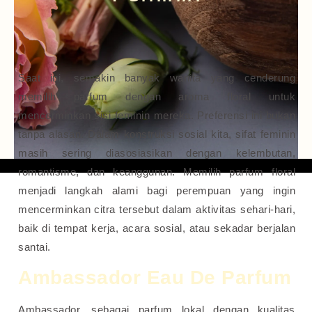
Saat ini, semakin banyak wanita yang cenderung
memilih parfum dengan aroma floral untuk
mencerminkan sisi feminin mereka. Preferensi ini bukan
tanpa alasan. Dalam konstruksi sosial kita, sifat feminin
masih sering diasosiasikan dengan kelembutan,
romantisme, dan keanggunan. Memilih parfum floral
menjadi langkah alami bagi perempuan yang ingin
mencerminkan citra tersebut dalam aktivitas sehari-hari,
baik di tempat kerja, acara sosial, atau sekadar berjalan
santai.
Ambassador Eau De Parfum
Ambassador, sebagai parfum lokal dengan kualitas