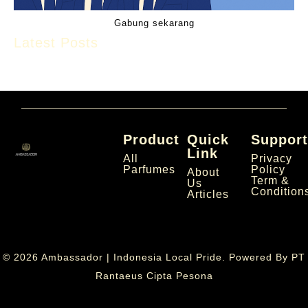
Gabung sekarang
Latest Posts
Product
Quick
Suppor
Link
All
Privacy
Parfumes
Policy
About
Term &
Us
Condition
Articles
© 2026 Ambassador | Indonesia Local Pride. Powered By
PT
Rantaeus Cipta Pesona