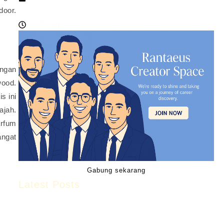
door.
2:51 am
engan
wood.
s ini
ajah.
arfum
angat
Gabung sekarang
Latest Posts