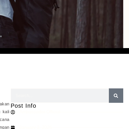
pakan
Post Info
 kali
Ambassador Official
ncana
engan
January 3, 2025