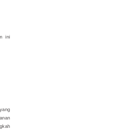
m ini
 yang
manan
ngkah