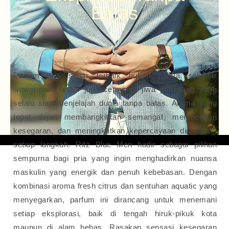
Batas
Parfum pria segar terbaik bukan hanya sekedar
wewangian, tetapi juga cerminan jiwa petualang yang
selalu siap menjelajah dunia tanpa batas. Aroma yang
tepat dapat membangkitkan semangat, memberikan
kesegaran, dan meningkatkan kepercayaan diri dalam
setiap langkah. Ritz Blue Men hadir sebagai pilihan
sempurna bagi pria yang ingin menghadirkan nuansa
maskulin yang energik dan penuh kebebasan.
Dengan
kombinasi aroma fresh citrus dan sentuhan aquatic yang
menyegarkan, parfum ini dirancang untuk menemani
setiap eksplorasi, baik di tengah hiruk-pikuk kota
maupun di alam bebas. Rasakan sensasi kesegaran