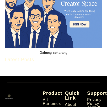
Gabung sekarang
Latest Posts
Product
Quick
Suppor
Link
All
Privacy
Parfumes
Policy
About