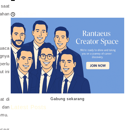
 saat
tahan
6:46 am
cuaca
ngnya
perlu
t ini
at di
Gabung sekarang
Latest Posts
r dan
smu.