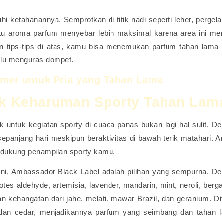
ketahanannya. Semprotkan di titik nadi seperti leher, pergel
antu aroma parfum menyebar lebih maksimal karena area ini mem
 tips-tips di atas, kamu bisa menemukan parfum tahan lama
rlu menguras dompet.
er untuk Pria yang Tahan Lama
k Keharuman Sporty Tahan Lam
untuk kegiatan sporty di cuaca panas bukan lagi hal sulit. D
sepanjang hari meskipun beraktivitas di bawah terik matahari. 
ndukung penampilan sporty kamu.
ni, Ambassador Black Label adalah pilihan yang sempurna. D
es aldehyde, artemisia, lavender, mandarin, mint, neroli, berg
kehangatan dari jahe, melati, mawar Brazil, dan geranium. Di
dan cedar, menjadikannya parfum yang seimbang dan tahan 