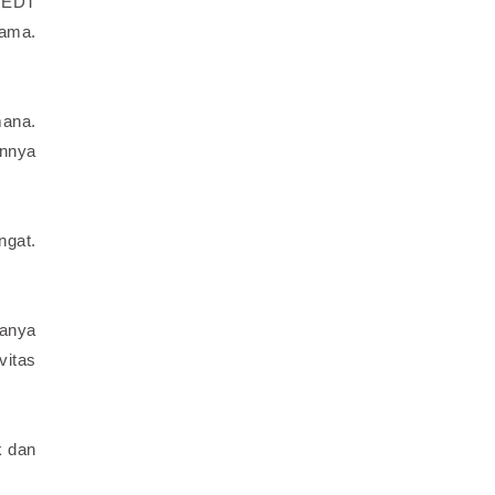
, EDT
lama.
mana.
annya
ngat.
manya
vitas
k dan