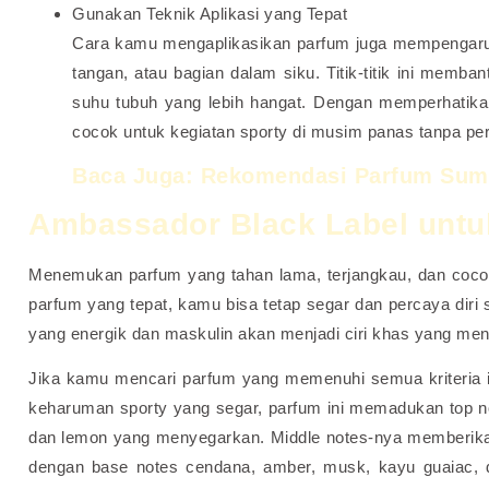
Gunakan Teknik Aplikasi yang Tepat
Cara kamu mengaplikasikan parfum juga mempengaruhi 
tangan, atau bagian dalam siku. Titik-titik ini memb
suhu tubuh yang lebih hangat.
Dengan memperhatikan
cocok untuk kegiatan sporty di musim panas tanpa pe
Baca Juga:
Rekomendasi Parfum Summ
Ambassador Black Label
untu
Menemukan parfum yang tahan lama, terjangkau, dan cocok 
parfum yang tepat, kamu bisa tetap segar dan percaya diri 
yang energik dan maskulin akan menjadi ciri khas yang me
Jika kamu mencari parfum yang memenuhi semua kriteria i
keharuman sporty yang segar, parfum ini memadukan top not
dan lemon yang menyegarkan. Middle notes-nya memberikan 
dengan base notes cendana, amber, musk, kayu guaiac, 