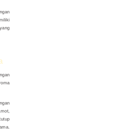
angan
iliki
 yang
a
engan
Aroma
engan
amot,
tutup
lama.