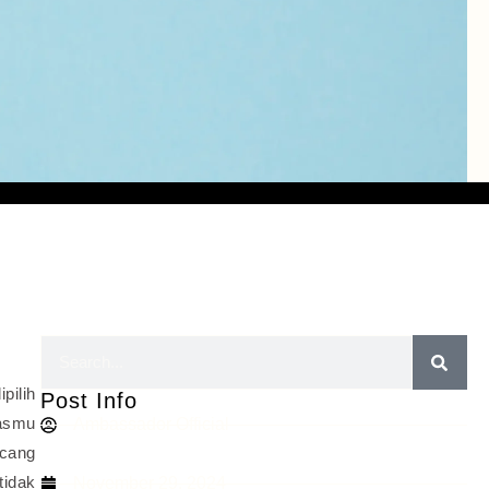
pilih
Post Info
asmu
Ambassador Official
ncang
tidak
November 29, 2024