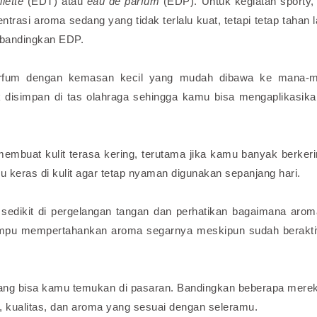
ilette
(EDT) atau
eau de parfum
(EDP). Untuk kegiatan sporty
trasi aroma sedang yang tidak terlalu kuat, tetapi tetap tahan 
dibandingkan EDP.
 parfum dengan kemasan kecil yang mudah dibawa ke mana-
uk disimpan di tas olahraga sehingga kamu bisa mengaplikasik
embuat kulit terasa kering, terutama jika kamu banyak berkeri
lu keras di kulit agar tetap nyaman digunakan sepanjang hari.
sedikit di pergelangan tangan dan perhatikan bagaimana aro
ampu mempertahankan aroma segarnya meskipun sudah berakti
yang bisa kamu temukan di pasaran. Bandingkan beberapa mere
, kualitas, dan aroma yang sesuai dengan seleramu.