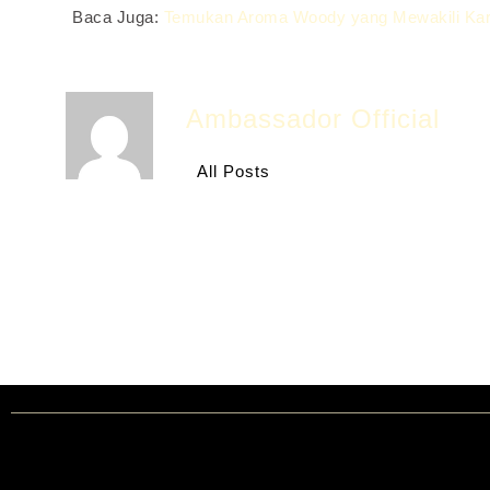
Baca Juga:
Temukan Aroma Woody yang Mewakili Ka
Ambassador Official
All Posts