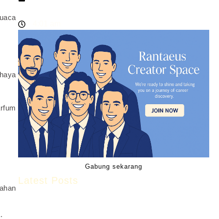
cuaca
4:01 am
ahaya
arfum
Gabung sekarang
Latest Posts
bahan
.