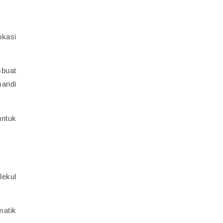
okasi
mbuat
mandi
untuk
lekul
matik