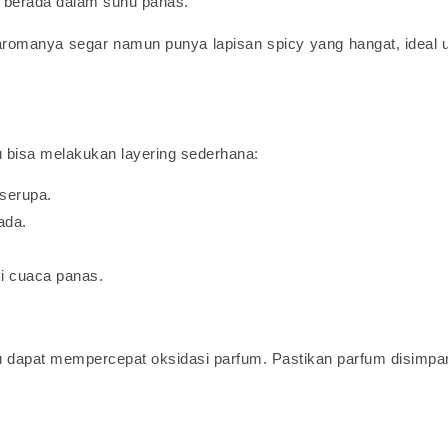
i berada dalam suhu panas.
omanya segar namun punya lapisan spicy yang hangat, ideal 
u bisa melakukan layering sederhana:
serupa.
ada.
i cuaca panas.
hu dapat mempercepat oksidasi parfum. Pastikan parfum disimpan