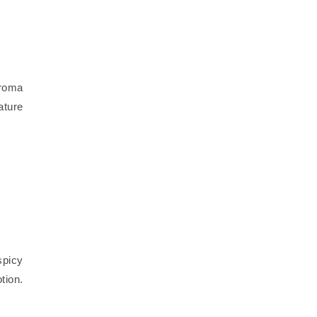
aroma
ature
spicy
tion.