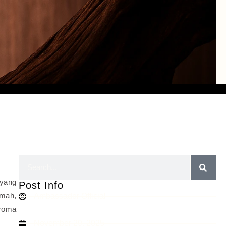
 yang
Post Info
umah,
Ambassador Official
aroma
November 29, 2025