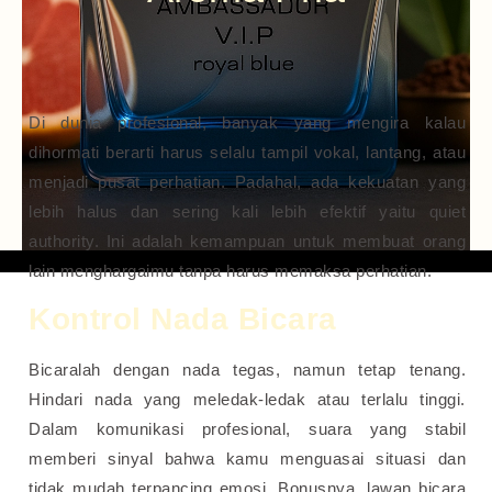
Di dunia profesional, banyak yang mengira kalau
dihormati berarti harus selalu tampil vokal, lantang, atau
menjadi pusat perhatian. Padahal, ada kekuatan yang
lebih halus dan sering kali lebih efektif yaitu quiet
authority. Ini adalah kemampuan untuk membuat orang
lain menghargaimu tanpa harus memaksa perhatian.
Kontrol Nada Bicara
Bicaralah dengan nada tegas, namun tetap tenang.
Hindari nada yang meledak-ledak atau terlalu tinggi.
Dalam komunikasi profesional, suara yang stabil
memberi sinyal bahwa kamu menguasai situasi dan
tidak mudah terpancing emosi. Bonusnya, lawan bicara