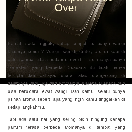
Over
Pernah sadar nggak, setiap tempat itu punya wangi
khasnya sendiri? Wangi pagi di kantor, aroma kopi di
café, sampai udara malam di event — semuanya punya
“karakter” yang berbeda. Suasana itu tidak hanya
tercipta dari cahaya, suara, atau orang-orang di
dalamnya, tapi juga dari aromanya. Karena suasana pun
bisa berbicara lewat wangi. Dan kamu, selalu punya
pilihan aroma seperti apa yang ingin kamu tinggalkan di
setiap langkahmu.
Tapi ada satu hal yang sering bikin bingung kenapa
parfum terasa berbeda aromanya di tempat yang