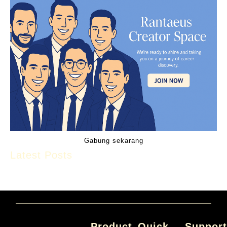
Gabung sekarang
Latest Posts
Product
Quick
Suppor