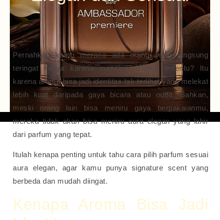
Pernahkah kamu merasa ada orang yang langsung
teringat hanya karena mencium aroma tertentu? Itu
karena aroma bisa jadi identitas tak terlihat yang melekat
lebih kuat daripada gaya bicara atau outfit. Bahkan,
meski orang lain bisa meniru gaya berpakaianmu,
mereka tidak akan bisa meniru aura elegan yang lahir
dari parfum yang tepat.
Itulah kenapa penting untuk tahu cara pilih parfum sesuai
aura elegan, agar kamu punya signature scent yang
berbeda dan mudah diingat.
Kenapa Aroma Bisa Jadi