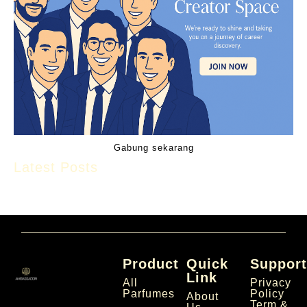
Gabung sekarang
Latest Posts
Product
Quick
Suppor
Link
All
Privacy
Parfumes
Policy
About
Term &