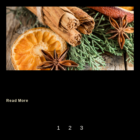
Parfum Pria Terpopuler Ambassador Black
Label
Read More
1
2
3