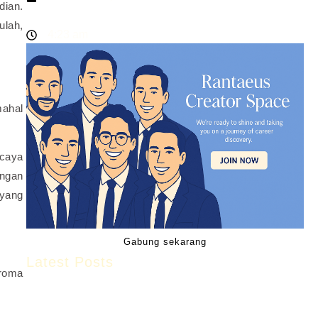
dian.
ulah,
4:23 am
mahal
rcaya
engan
 yang
Gabung sekarang
Latest Posts
aroma