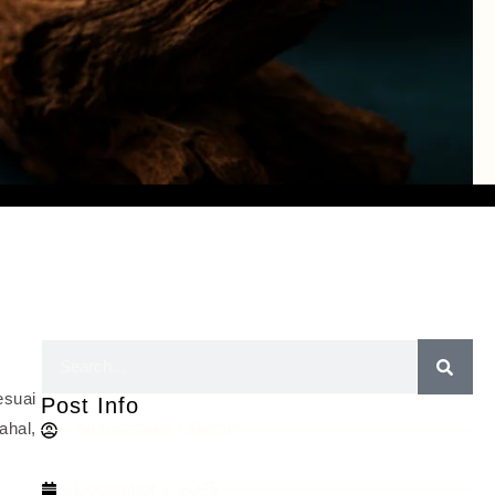
esuai
Post Info
ahal,
Ambassador Official
December 1, 2025