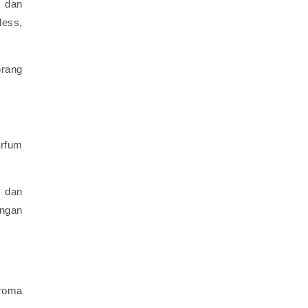
g dan
less,
orang
arfum
, dan
ungan
aroma