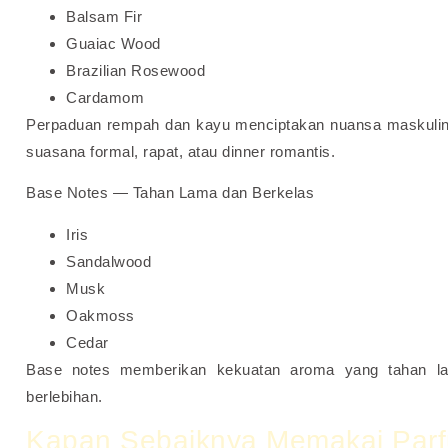
Balsam Fir
Guaiac Wood
Brazilian Rosewood
Cardamom
Perpaduan rempah dan kayu menciptakan nuansa maskulin y
suasana formal, rapat, atau dinner romantis.
Base Notes — Tahan Lama dan Berkelas
Iris
Sandalwood
Musk
Oakmoss
Cedar
Base notes memberikan kekuatan aroma yang tahan lam
berlebihan.
Kapan Sebaiknya Memakai Parf