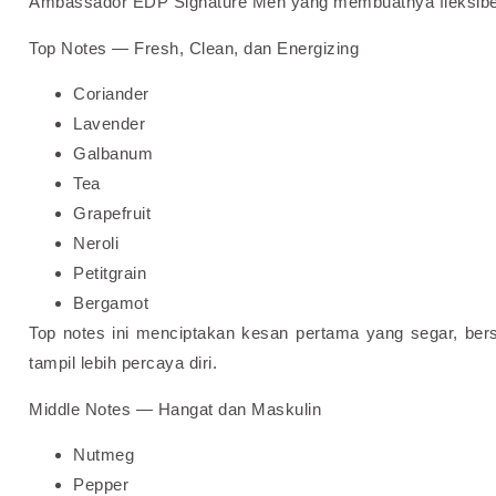
Ambassador EDP Signature Men yang membuatnya fleksibel
Top Notes — Fresh, Clean, dan Energizing
Coriander
Lavender
Galbanum
Tea
Grapefruit
Neroli
Petitgrain
Bergamot
Top notes ini menciptakan kesan pertama yang segar, ber
tampil lebih percaya diri.
Middle Notes — Hangat dan Maskulin
Nutmeg
Pepper