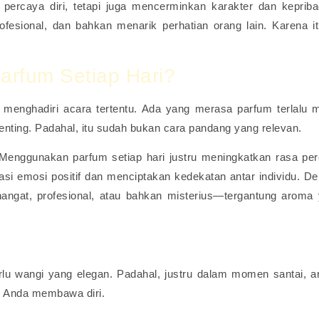
rcaya diri, tetapi juga mencerminkan karakter dan kepriba
sional, dan bahkan menarik perhatian orang lain. Karena it
rfum Setiap Hari?
enghadiri acara tertentu. Ada yang merasa parfum terlalu 
enting. Padahal, itu sudah bukan cara pandang yang relevan.
 Menggunakan parfum setiap hari justru meningkatkan rasa pe
si emosi positif dan menciptakan kedekatan antar individu. D
angat, profesional, atau bahkan misterius—tergantung aroma
rlu wangi yang elegan. Padahal, justru dalam momen santai, 
i Anda membawa diri.