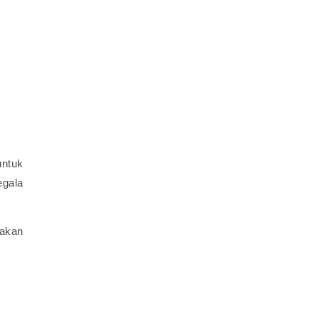
untuk
egala
akan